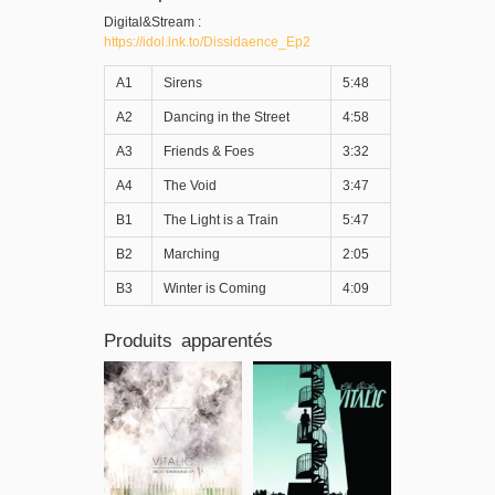
Digital&Stream :
https://idol.lnk.to/Dissidaence_Ep2
A1
Sirens
5:48
A2
Dancing in the Street
4:58
A3
Friends & Foes
3:32
A4
The Void
3:47
B1
The Light is a Train
5:47
B2
Marching
2:05
B3
Winter is Coming
4:09
Produits apparentés