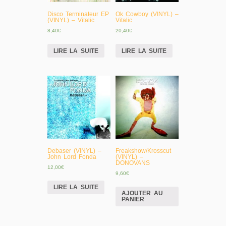
Disco Terminateur EP
Ok Cowboy (VINYL) –
(VINYL) – Vitalic
Vitalic
8,40
€
20,40
€
LIRE LA SUITE
LIRE LA SUITE
Debaser (VINYL) –
Freakshow/Krosscut
John Lord Fonda
(VINYL) –
DONOVANS
12,00
€
9,60
€
LIRE LA SUITE
AJOUTER AU
PANIER