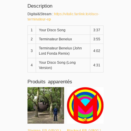
Description
Digital&Stream :
https://vitalic.fanlink.to/disco-
terminateur-ep
1
Your Disco Song
3:37
2
Terminateur Benelux
3:55
Terminateur Benelux (John
3
4:02
Lord Fonda Remix)
Your Disco Song (Long
4
4:31
Version)
Produits apparentés
Stamina EP (VINYL)
Blackout EP (VINYL)