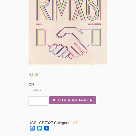
3,60
€
CD
En stock
quantité
AJOUTER AU PANIER
de
RMX'S
(CD)
-
UGS :
CDZ027
Catégorie :
CD
Compilation
Facebook
Twitter