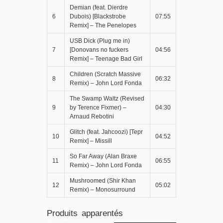
Demian (feat. Dierdre
6
Dubois) [Blackstrobe
07:55
Remix] – The Penelopes
USB Dick (Plug me in)
7
[Donovans no fuckers
04:56
Remix] – Teenage Bad Girl
Children (Scratch Massive
8
06:32
Remix) – John Lord Fonda
The Swamp Waltz (Revised
9
by Terence Fixmer) –
04:30
Arnaud Rebotini
Glitch (feat. Jahcoozi) [Tepr
10
04:52
Remix] – Missill
So Far Away (Alan Braxe
11
06:55
Remix) – John Lord Fonda
Mushroomed (Shir Khan
12
05:02
Remix) – Monosurround
Produits apparentés