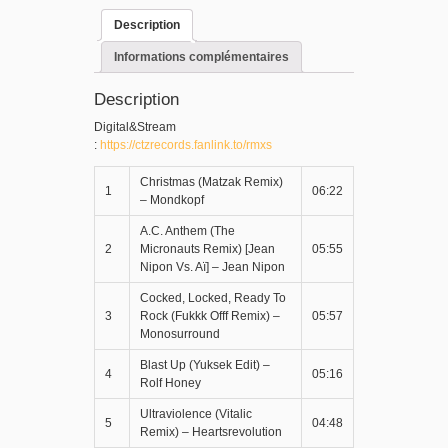
Description
Informations complémentaires
Description
Digital&Stream
:
https://ctzrecords.fanlink.to/rmxs
Christmas (Matzak Remix)
1
06:22
– Mondkopf
A.C. Anthem (The
2
Micronauts Remix) [Jean
05:55
Nipon Vs. Aï] – Jean Nipon
Cocked, Locked, Ready To
3
Rock (Fukkk Offf Remix) –
05:57
Monosurround
Blast Up (Yuksek Edit) –
4
05:16
Rolf Honey
Ultraviolence (Vitalic
5
04:48
Remix) – Heartsrevolution